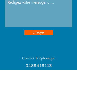
Envoyer
Contact Téléphonique
0489419113
E-mail
contactcotevar@gmail.com
Foire Côté Var
Tél : 0489419113